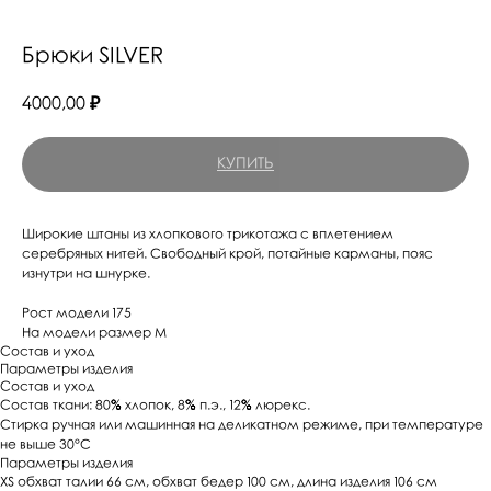
Брюки SILVER
4000,00
₽
КУПИТЬ
Широкие штаны из хлопкового трикотажа с вплетением
серебряных нитей. Свободный крой, потайные карманы, пояс
изнутри на шнурке.
Рост модели 175
На модели размер M
Состав и уход
Параметры изделия
Состав и уход
Состав ткани: 80% хлопок, 8% п.э., 12% люрекс.
Стирка ручная или машинная на деликатном режиме, при температуре
не выше 30°C
Параметры изделия
XS обхват талии 66 см, обхват бедер 100 см, длина изделия 106 см