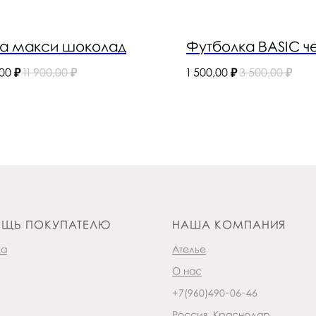
а макси шоколад
Футболка BASIC ч
,00
₽
11 900,00
₽
1 500,00
₽
3 500,00
₽
ЩЬ ПОКУПАТЕЛЮ
НАША КОМПАНИЯ
ка
Ателье
О нас
+7(960)490-06-46
Россия, Краснодар