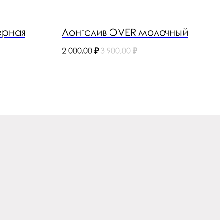
ерная
Лонгслив OVER молочный
2 000,00
₽
3 900,00
₽