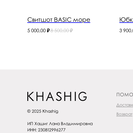
Свитшот BASIC море
Юбк
5 000,00
₽
8 500,00
₽
3 900
ПОМО
Достав
© 2025 Khashig
Возврат
ИП Хашиг Лана Владимировна
ИНН: 230812996277